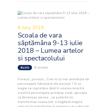
8 July 2018
Scoala de vara
săptămâna 9-13 iulie
2018 – Lumea artelor
si spectacolului
BLOG
SHARE
Povești…povești….Cine nu își mai amintește de
personajele fabuloase din povești ? Si ce
magie ne cuprindea când în visarea noastră
creativă personajele prindeau viață, aproape
că deveneau aievea….iar puterile lor
transformau nuiaua intr-o baghetă magică
gata să te transforme în prințesă sau sabia de