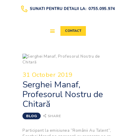
SUNATI PENTRU DETALII LA:
0755.095.974
CONTACT
DESPRE
EVALUAREA WISC-
IV
AFTER SCHOOL
ȘCOALA DE VARĂ
31 October 2019
CURSURI
Serghei Manaf,
BLOG
Profesorul Nostru de
MEDIA
Chitară
BLOG
SHARE
Participant la emisiunea “Românii Au Talent”,