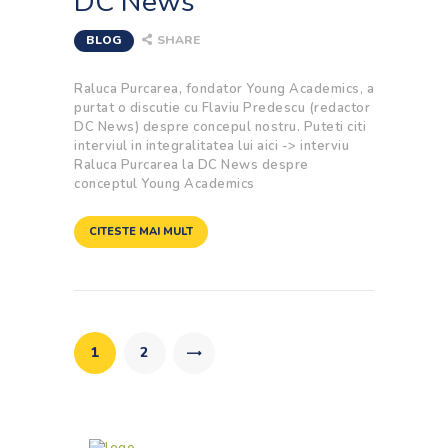
DC News
BLOG
SHARE
Raluca Purcarea, fondator Young Academics, a
purtat o discutie cu Flaviu Predescu (redactor
DC News) despre concepul nostru. Puteti citi
interviul in integralitatea lui aici -> interviu
Raluca Purcarea la DC News despre
conceptul Young Academics
CITESTE MAI MULT
Posts
navigation
PAGE
1
PAGE
2
>