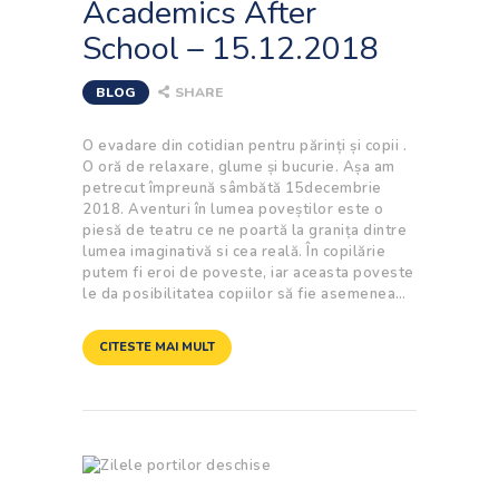
Academics After
School – 15.12.2018
BLOG
SHARE
O evadare din cotidian pentru părinți și copii .
O oră de relaxare, glume și bucurie. Așa am
petrecut împreună sâmbătă 15decembrie
2018. Aventuri în lumea poveștilor este o
piesă de teatru ce ne poartă la granița dintre
lumea imaginativă si cea reală. În copilărie
putem fi eroi de poveste, iar aceasta poveste
le da posibilitatea copiilor să fie asemenea…
CITESTE MAI MULT