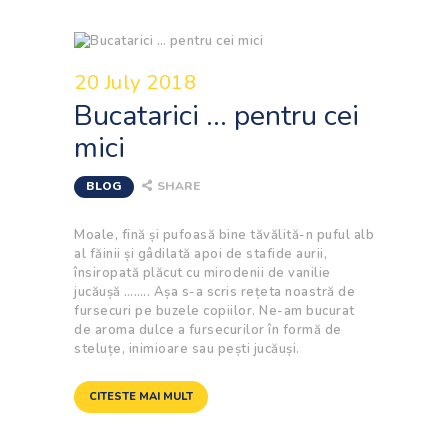
20 July 2018
Bucatarici … pentru cei
mici
BLOG
SHARE
Moale, fină și pufoasă bine tăvălită-n puful alb
al făinii și gâdilată apoi de stafide aurii,
însiropată plăcut cu mirodenii de vanilie
jucăușă …….. Așa s-a scris rețeta noastră de
fursecuri pe buzele copiilor. Ne-am bucurat
de aroma dulce a fursecurilor în formă de
steluțe, inimioare sau pești jucăuși.
CITESTE MAI MULT