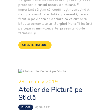
Serghei Manaf ne onorează cu prezența sa ca
profesor la cursul nostru de chitară. E
important să știm că, copiii noștri sunt ghidați
de o persoană talentată și pasionată, care a
făcut-o pe Andra să declare că va cumpăra
bilet la concertele lui. Serghei Manaf îi încântă
pe copii cu mini-concerte, prezentându-le
farmecul și…
CITESTE MAI MULT
29 January 2019
Atelier de Pictură pe
Sticlă
BLOG
SHARE