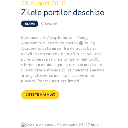
29 August 2018
Zilele portilor deschise
BLOG
SHARE
Saptamana 3-7 Septembrie – Young
Academics isi deschide portile 🏫 Young
Academics este un centru de educatie si
activitati recreative de tip after school, care
pune copiii și pasiunile lor pe primul loc🥇,
oferind un mediu sigur, in care cei mici sa se
🧘‍♂dezvolte armonios🧘‍♀, sa manance sanatos
🍎 si gustos🥗, si, mai ales, sa invete de
placere. Pentru inscriere intrati…
CITESTE MAI MULT