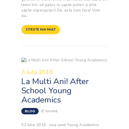
lemn într-un paloș cu șapte puteri și alte
șapte superputeri! Da, asta vom face! Vom
da…
CITESTE MAI MULT
3 July 2018
La Multi Ani! After
School Young
Academics
BLOG
SHARE
02.Iulie.2018 , ziua cand Young Academics