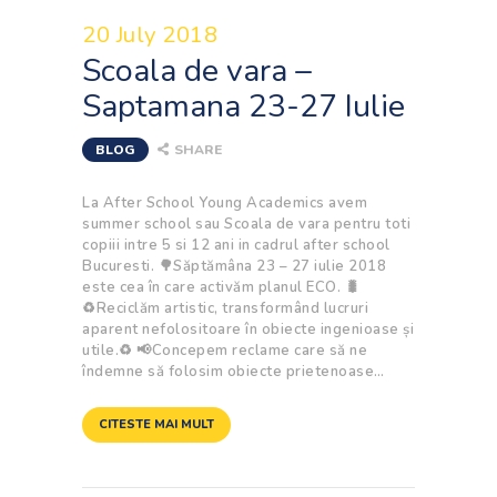
20 July 2018
Scoala de vara –
Saptamana 23-27 Iulie
BLOG
SHARE
La After School Young Academics avem
summer school sau Scoala de vara pentru toti
copiii intre 5 si 12 ani in cadrul after school
Bucuresti. 🌳Săptămâna 23 – 27 iulie 2018
este cea în care activăm planul ECO. 🐛
♻Reciclăm artistic, transformând lucruri
aparent nefolositoare în obiecte ingenioase și
utile.♻ 📢Concepem reclame care să ne
îndemne să folosim obiecte prietenoase…
CITESTE MAI MULT