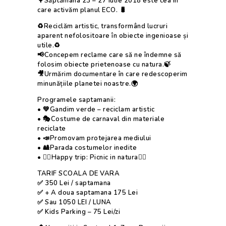
🌳
Săptămâna 23 – 27 iulie 2018 este cea în
care activăm planul ECO.
🐛
♻
Reciclăm artistic, transformând lucruri
aparent nefolositoare în obiecte ingenioase și
utile.
♻
📢
Concepem reclame care să ne îndemne să
folosim obiecte prietenoase cu natura.
🍃
🎥
Urmărim documentare în care redescoperim
minunățiile planetei noastre.
🌍
Programele saptamanii:
•
💚
Gandim verde – reciclam artistic
•
🎭
Costume de carnaval din materiale
reciclate
•
📣
Promovam protejarea mediului
•
🎎
Parada costumelor inedite
•
🤸‍♂
Happy trip: Picnic in natura
🤸‍♀
TARIF SCOALA DE VARA
✅
350 Lei / saptamana
✅
+ A doua saptamana 175 Lei
✅
Sau 1050 LEI / LUNA
✅
Kids Parking – 75 Lei/zi