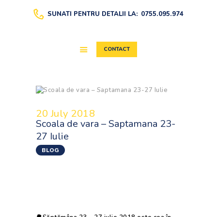
SUNATI PENTRU DETALII LA:
0755.095.974
CONTACT
DESPRE
EVALUAREA WISC-
IV
AFTER SCHOOL
20 July 2018
ȘCOALA DE VARĂ
Scoala de vara – Saptamana 23-
CURSURI
27 Iulie
BLOG
BLOG
MEDIA
La After School Young Academics avem
summer school sau Scoala de vara pentru toti
copiii intre 5 si 12 ani in cadrul after school
Bucuresti.