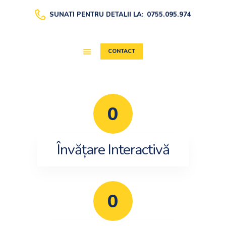
SUNATI PENTRU DETALII LA:
0755.095.974
CONTACT
DESPRE
EVALUAREA WISC-
IV
AFTER SCHOOL
0
ȘCOALA DE VARĂ
CURSURI
Învățare Interactivă
BLOG
MEDIA
0